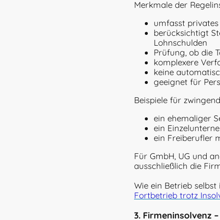
Merkmale der Regelins
umfasst privates
berücksichtigt S
Lohnschulden
Prüfung, ob die T
komplexere Verfa
keine automatisc
geeignet für Pers
Beispiele für zwingend
ein ehemaliger S
ein Einzeluntern
ein Freiberufler
Für GmbH, UG und ande
ausschließlich die Fir
Wie ein Betrieb selbst
Fortbetrieb trotz Inso
3. Firmeninsolvenz –