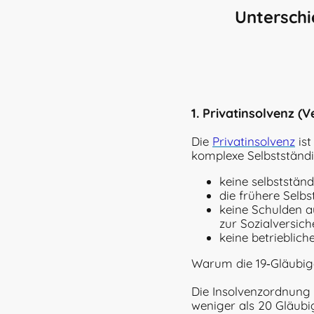
Unterschi
1. Privatinsolvenz (
Die
Privatinsolvenz
ist
komplexe Selbstständig
keine selbststän
die frühere Selbs
keine Schulden au
zur Sozialversic
keine betrieblic
Warum die 19‑Gläubi
Die Insolvenzordnung 
weniger als 20 Gläubi