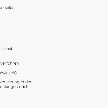
on selbst:
 selbst
fverfahren
ewickelt)
tverletzungen der
Zahlungen nach