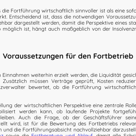
ie Fortführung wirtschaftlich sinnvoller ist als eine sofo
rkt. Entscheidend ist, dass die notwendigen Voraussetz
hbar dargestellt werden, damit die Perspektive eines sta
b möglich ist, hängt auch maßgeblich von der Insolvenz
Voraussetzungen für den Fortbetrieb
n Einnahmen weiterhin erzielt werden, die Liquidität gesic
bt. Zusätzlich müssen Verträge geprüft, Kosten reduzier
zverwalter bewertet, ob die Fortführung wirtschaftlich
llung der wirtschaftlichen Perspektive eine zentrale Rol
abilisiert werden kann, ob laufende Projekte fortge
eiben. Auch die Frage, ob der Geschäftsführer seine
ellt wird, ist für die Bewertung des Fortbetriebs releva
en und die Fortführungsabsicht nachvollziehbar darzustel
nz
sowie die
E
rstberatung und Ablauf
, damit alle Schr