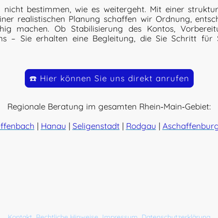
nicht bestimmen, wie es weitergeht. Mit einer struktur
er realistischen Planung schaffen wir Ordnung, entsc
hig machen. Ob Stabilisierung des Kontos, Vorbereit
 – Sie erhalten eine Begleitung, die Sie Schritt für
☎️ Hier können Sie uns direkt anrufen
Regionale Beratung im gesamten Rhein‑Main‑Gebiet:
ffenbach
|
Hanau
|
Seligenstadt
|
Rodgau
|
Aschaffenbur
©2026 Christine Wilz Insolvenzberatung
Kontakt
Rechtliche Hinweise
Impressum
Datenschutzerklärung